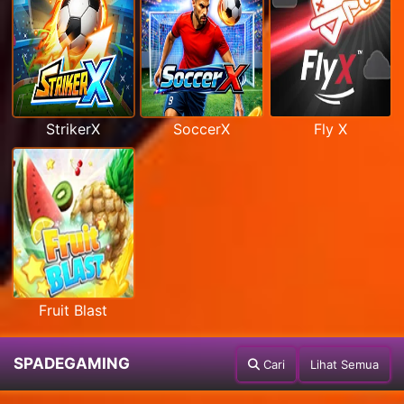
StrikerX
SoccerX
Fly X
Fruit Blast
SPADEGAMING
Cari
Lihat Semua