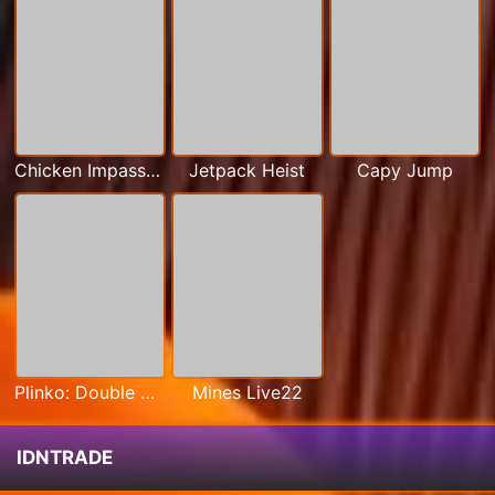
Chicken Impassable
Jetpack Heist
Capy Jump
Plinko: Double Wheel Live22
Mines Live22
IDNTRADE