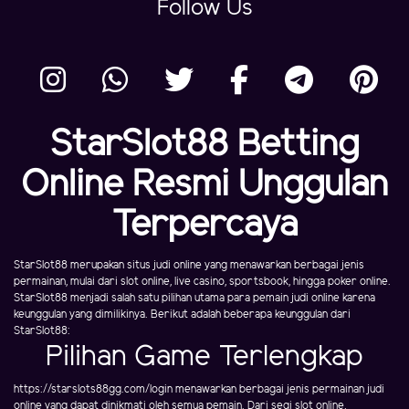
Follow Us
StarSlot88 Betting
Online Resmi Unggulan
Terpercaya
StarSlot88
merupakan situs judi online yang menawarkan berbagai jenis
permainan, mulai dari slot online, live casino, sportsbook, hingga poker online.
StarSlot88 menjadi salah satu pilihan utama para pemain judi online karena
keunggulan yang dimilikinya. Berikut adalah beberapa keunggulan dari
StarSlot88:
Pilihan Game Terlengkap
https://starslots88gg.com/login
menawarkan berbagai jenis permainan judi
online yang dapat dinikmati oleh semua pemain. Dari segi slot online,