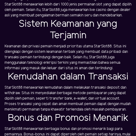
StarSlot88 menawarkan lebih dari 1000 jenis permainan slot yang dapat dipilih
oleh pemain. Selain itu, StarSlot88 juga menawarkan live casino dengan dealer
asli yang membuat pengalaman bermain semakin seru dan mendebarkan.
Sistem Keamanan yang
Terjamin
Keamanan dan privasi pemain menjadi prioritas utama StarSlot88. Situs ini
dilengkapi dengan sistem keamanan terbaik yang membuat data pribadi dan
transaksi pemain terlindungi dengan baik. Selain itu, StarSlot88 juga
menggunakan teknologi enkripsi terkini yang memastikan bahwa semua
informasi yang masuk dan keluar dari situs ini aman dan terlindungi.
Kemudahan dalam Transaksi
StarSlot88 menawarkan kemudahan dalam melakukan transaksi deposit dan
withdraw. Situs ini menyediakan berbagai metode pembayaran yang dapat
dipilih oleh pemain, seperti transfer bank, e-wallet, dan virtual account.
Proses transaksi yang cepat dan aman membuat pemain dapat dengan mudah
menikmati permainan tanpa khawatir terkendala oleh masalah pembayaran.
Bonus dan Promosi Menarik
StarSlot88 menawarkan berbagai bonus dan promosi menarik bagi para
pemainnya. Bonus-bonus ini dapat diperoleh oleh pemain setiap harinya, mulai