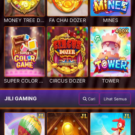
MONEY TREE DOZER
FA CHAI DOZER
MINES
SUPER COLOR GAME
CIRCUS DOZER
TOWER
JILI GAMING
Cari
Lihat Semua