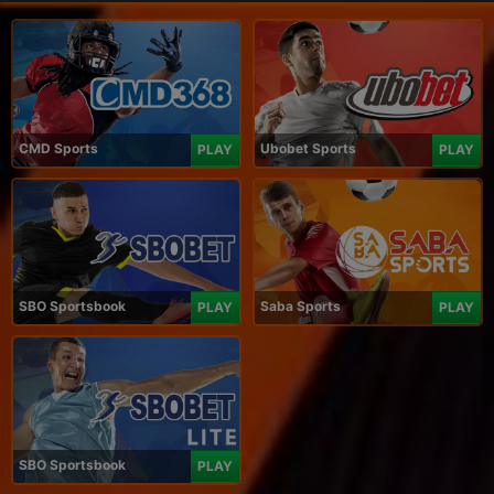
CMD Sports
Ubobet Sports
PLAY
PLAY
SBO Sportsbook
Saba Sports
PLAY
PLAY
SBO Sportsbook
PLAY