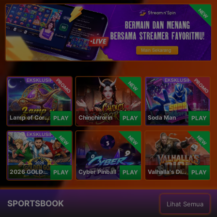
NEW
PROMO
PROMO
NEW
Lamp of Cornucopia
Chinchirorin
Soda Man
PLAY
PLAY
PLAY
NEW
NEW
NEW
2026 GOLDEN GOAL RUSH
Cyber Pinball
Valhalla's Dice
PLAY
PLAY
PLAY
SPORTSBOOK
Lihat Semua