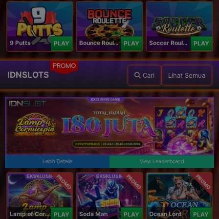
9 Putts
Bounce Roulette
Soccer Roulette
PLAY
PLAY
PLAY
PROMO
IDNSLOTS
Cari
Lihat Semua
Lebih Details
View Leaderboard
PROMO
PROMO
PROMO
Lamp of Cornucopia
Soda Man
Ocean Lord
PLAY
PLAY
PLAY