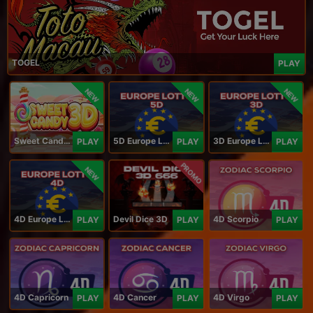
TOGEL
PLAY
NEW
NEW
NEW
Sweet Candy 3D
5D Europe Lotto
3D Europe Lotto
PLAY
PLAY
PLAY
PROMO
NEW
4D Europe Lotto
Devil Dice 3D
4D Scorpio
PLAY
PLAY
PLAY
4D Capricorn
4D Cancer
4D Virgo
PLAY
PLAY
PLAY