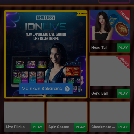
PROMO
Spesial
Head Tail
PLAY
PROMO
Gong Ball
PLAY
Live Plinko
Spin Soccer
Checkmate Rush
PLAY
PLAY
PLAY