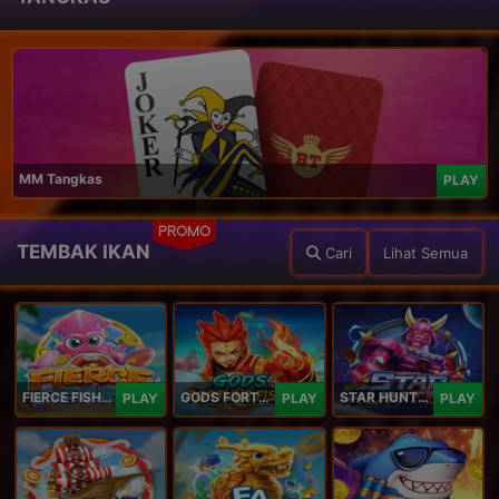
MM Tangkas
PLAY
PROMO
TEMBAK IKAN
Cari
Lihat Semua
FIERCE FISHING
GODS FORTUNE FISHING
STAR HUNTER
PLAY
PLAY
PLAY