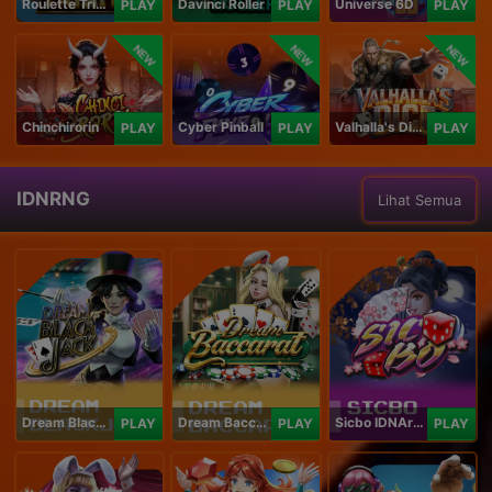
Roulette Trinity
Davinci Roller
Universe 6D
PLAY
PLAY
PLAY
NEW
NEW
NEW
Chinchirorin
Cyber Pinball
Valhalla's Dice
PLAY
PLAY
PLAY
IDNRNG
Lihat Semua
Dream Blackjack
Dream Baccarat
Sicbo IDNArcade
PLAY
PLAY
PLAY